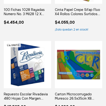
100 Fichas 1028 Rayadas
Cinta Papel Crepe Sifap Fluo
Numero No. 3 Mil28 12 X
X4 Rollos Colores Surtidos
20cm.
Fluo
$4.454,00
$4.055,00
¡Solo quedan
2
en stock!
GRATIS
Repuesto Escolar Rivadavia
Carton Microcorrugado
480 Hojas Con Margen
Muresco 26.5x35cm X8
Reforzado
Colores Surtidos Colores