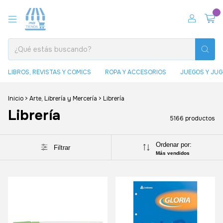
0
LIBROS, REVISTAS Y COMICS
ROPA Y ACCESORIOS
JUEGOS Y JU
Inicio
>
Arte, Librería y Mercería
>
Librería
Librería
5166 productos
Ordenar por:
Filtrar
Más vendidos