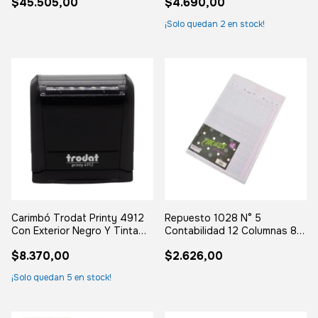
$45.505,00
$4.690,00
Surtidos Liso
¡Solo quedan
2
en stock!
Carimbó Trodat Printy 4912
Repuesto 1028 N° 5
Con Exterior Negro Y Tinta
Contabilidad 12 Columnas 8
Negra
Hojas Escolar
$8.370,00
$2.626,00
¡Solo quedan
5
en stock!