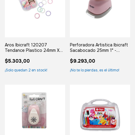
Aros Ibicraft 120207
Perforadora Artistica Ibicraft
Tendance Plastico 24mm X24
Sacabocado 25mm 1" -
Color Pastel
(copia)
$5.303,00
$9.293,00
¡Solo quedan
2
en stock!
¡No te lo pierdas, es el último!