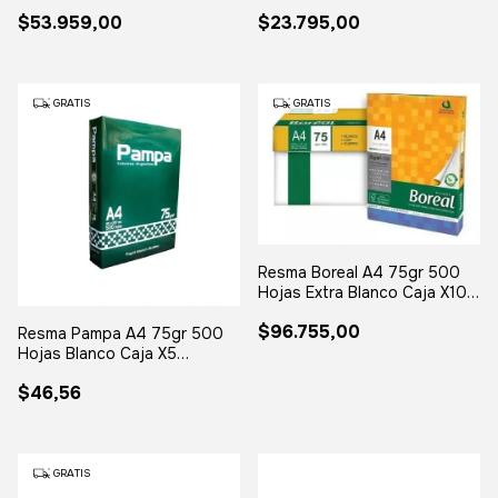
UTILES - (copia)
28 UTILES
$53.959,00
$23.795,00
GRATIS
GRATIS
Resma Boreal A4 75gr 500
Hojas Extra Blanco Caja X10
Paquete - (copia)
$96.755,00
Resma Pampa A4 75gr 500
Hojas Blanco Caja X5
Paquetes
$46,56
GRATIS