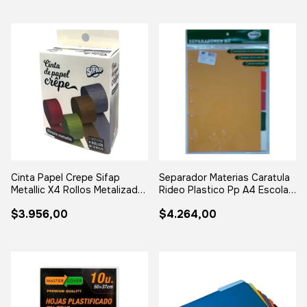
Cinta Papel Crepe Sifap
Separador Materias Caratula
Metallic X4 Rollos Metalizado
Rideo Plastico Pp A4 Escolar
Surt Surtido Metalizado
X5
$3.956,00
$4.264,00
Classic Metallic