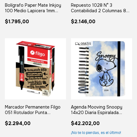
Bolígrafo Paper Mate Inkjoy
Repuesto 1028 N° 3
100 Medio Lapicera 1mm
Contabilidad 2 Columnas 8
Color
Hojas Escolar
$1.795,00
$2.146,00
GRATIS
Marcador Permanente Filgo
Agenda Mooving Snoopy
051 Rotulador Punta
14x20 Diaria Espiralada
Redonda Color Negro
Surtido Snoopy 1404134
$2.294,00
$42.202,00
2026
¡No te lo pierdas, es el último!