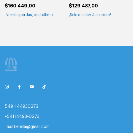
F3910 C9351al
$160.449,00
$129.487,00
¡No te lo pierdas, es el último!
¡Solo quedan
4
en stock!
5491144930273
+54114493-0273
imastienda@gmail.com