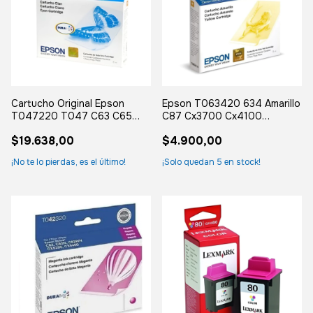
Cartucho Original Epson
Epson T063420 634 Amarillo
T047220 T047 C63 C65
C87 Cx3700 Cx4100
C83 C85 Cx4500
Cx4700 Cx5700
$19.638,00
$4.900,00
¡No te lo pierdas, es el último!
¡Solo quedan
5
en stock!