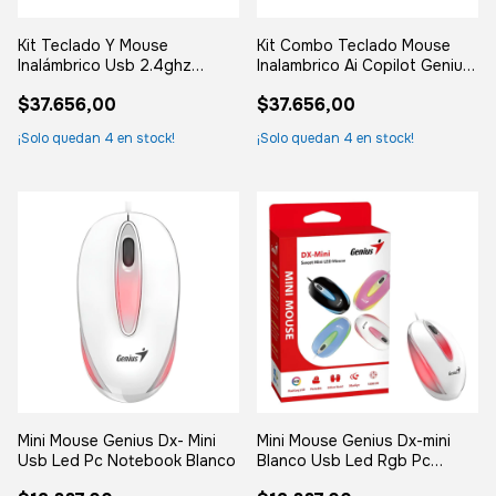
Kit Teclado Y Mouse
Kit Combo Teclado Mouse
Inalámbrico Usb 2.4ghz
Inalambrico Ai Copilot Genius
Genius Km-8101 Color Del
Km8101 Negro Negro
$37.656,00
$37.656,00
Mouse Negro Color Del
Teclado Negro
¡Solo quedan
4
en stock!
¡Solo quedan
4
en stock!
Mini Mouse Genius Dx- Mini
Mini Mouse Genius Dx-mini
Usb Led Pc Notebook Blanco
Blanco Usb Led Rgb Pc
Notebook