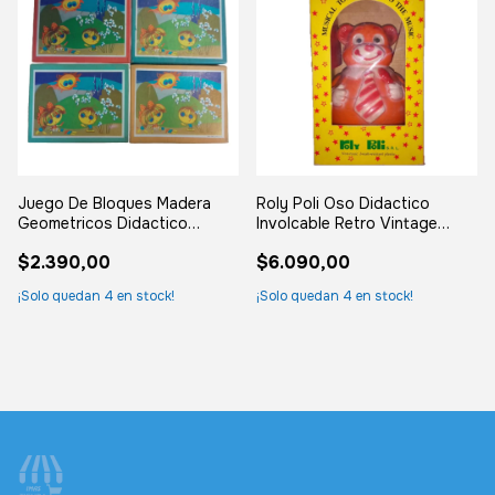
Juego De Bloques Madera
Roly Poli Oso Didactico
Geometricos Didactico
Involcable Retro Vintage
Montesori Surtido
Surtido
$2.390,00
$6.090,00
¡Solo quedan
4
en stock!
¡Solo quedan
4
en stock!