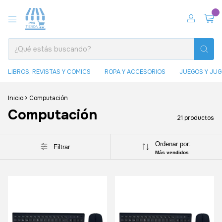
0
LIBROS, REVISTAS Y COMICS
ROPA Y ACCESORIOS
JUEGOS Y JU
Inicio
>
Computación
Computación
21 productos
Ordenar por:
Filtrar
Más vendidos