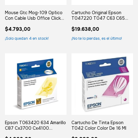
Mouse Gtc Mog-109 Optico
Cartucho Original Epson
Con Cable Usb Office Click
T047220 T047 C63 C65
Negro
C83 C85 Cx4500
$4.793,00
$19.638,00
¡Solo quedan
4
en stock!
¡No te lo pierdas, es el último!
Epson T063420 634 Amarillo
Cartucho De Tinta Epson
C87 Cx3700 Cx4100
T042 Color Color De 16 Ml
Cx4700 Cx5700