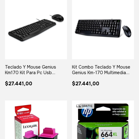
Teclado Y Mouse Genius
Kit Combo Teclado Y Mouse
Km170 Kit Para Pc Usb
Genius Km-170 Multimedia
Multimedia Mouse Negro
Usb Negro Negro
$27.441,00
$27.441,00
Teclado Negro
GRATIS