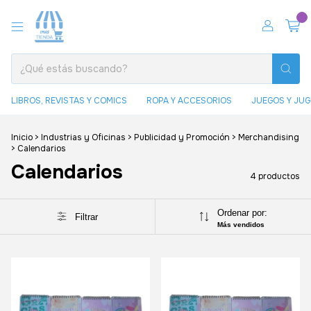
0
LIBROS, REVISTAS Y COMICS
ROPA Y ACCESORIOS
JUEGOS Y JU
Inicio
>
Industrias y Oficinas
>
Publicidad y Promoción
>
Merchandising
>
Calendarios
Calendarios
4 productos
Ordenar por:
Filtrar
Más vendidos