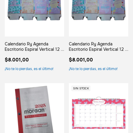
Calendario Ry Agenda
Calendario Ry Agenda
Escritorio Espiral Vertical 12 X
Escritorio Espiral Vertical 12 X
20.5cm De Escritorio Con
20.5cm De Escritorio Con
$8.001,00
$8.001,00
Espiral Vertical
Espiral Vertical
¡No te lo pierdas, es el último!
¡No te lo pierdas, es el último!
SIN STOCK