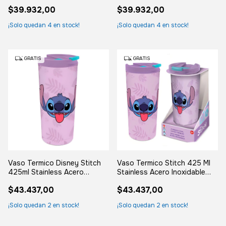
Deslizable Negro Liso
Liso
$39.932,00
$39.932,00
¡Solo quedan
4
en stock!
¡Solo quedan
4
en stock!
GRATIS
GRATIS
Vaso Termico Disney Stitch
Vaso Termico Stitch 425 Ml
425ml Stainless Acero
Stainless Acero Inoxidable
Inoxidable Violeta Stitch
Color Violeta Stich
$43.437,00
$43.437,00
¡Solo quedan
2
en stock!
¡Solo quedan
2
en stock!