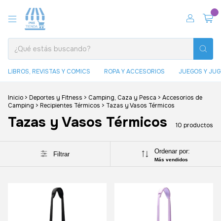
0
LIBROS, REVISTAS Y COMICS
ROPA Y ACCESORIOS
JUEGOS Y JU
Inicio
>
Deportes y Fitness
>
Camping, Caza y Pesca
>
Accesorios de
Camping
>
Recipientes Térmicos
>
Tazas y Vasos Térmicos
Tazas y Vasos Térmicos
10 productos
Ordenar por:
Filtrar
Más vendidos