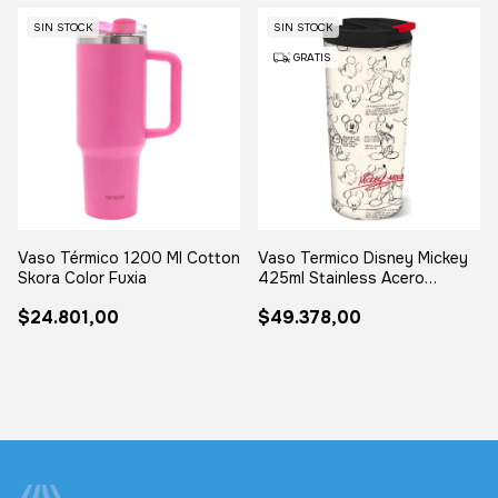
SIN STOCK
SIN STOCK
GRATIS
Vaso Térmico 1200 Ml Cotton
Vaso Termico Disney Mickey
Skora Color Fuxia
425ml Stainless Acero
Inoxidable Surtido Mickey
$24.801,00
$49.378,00
Mouse