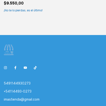
$9.550,00
¡No te lo pierdas, es el último!
5491144930273
+54114493-0273
imastienda@gmail.com