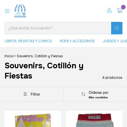
0
LIBROS, REVISTAS Y COMICS
ROPA Y ACCESORIOS
JUEGOS Y JU
Inicio
>
Souvenirs, Cotillón y Fiestas
Souvenirs, Cotillón y
Fiestas
4 productos
Ordenar por:
Filtrar
Más vendidos