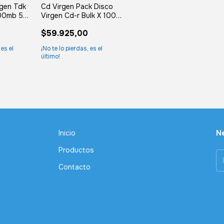
rgen Tdk
Cd Virgen Pack Disco
00mb 52x
Virgen Cd-r Bulk X 100
ades
Unidades 700mb
$59.925,00
 es el
¡No te lo pierdas, es el
último!
Inicio
Ne
Productos
Contacto