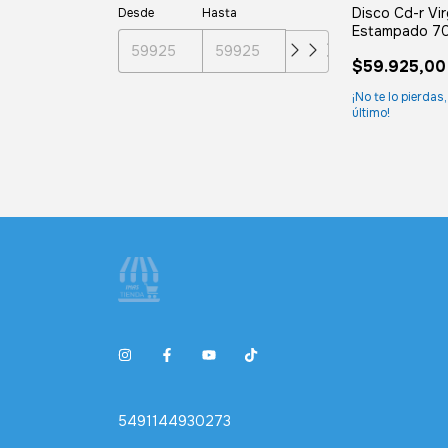
Disco Cd-r Vi
Desde
Hasta
Estampado 7
Bulk 100 Unid
$59.925,00
¡No te lo pierdas,
último!
5491144930273