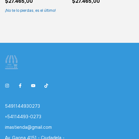
$27.465,00
$27.465,00
¡No te lo pierdas, es el último!
5491144930273
+54114493-0273
imastienda@gmail.com
Av. Gaona 4151 - Ciudadela -