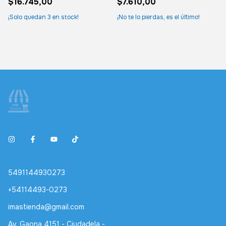
$16.745,00
$7.610,00
¡Solo quedan
3
en stock!
¡No te lo pierdas, es el último!
5491144930273
+54114493-0273
imastienda@gmail.com
Av. Gaona 4151 - Ciudadela -