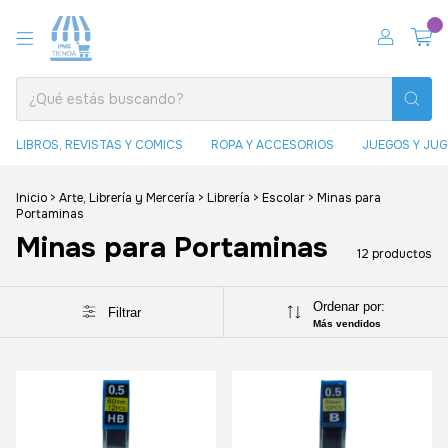
0
LIBROS, REVISTAS Y COMICS
ROPA Y ACCESORIOS
JUEGOS Y JU
Inicio
>
Arte, Librería y Mercería
>
Librería
>
Escolar
>
Minas para
Portaminas
Minas para Portaminas
12 productos
Ordenar por:
Filtrar
Más vendidos