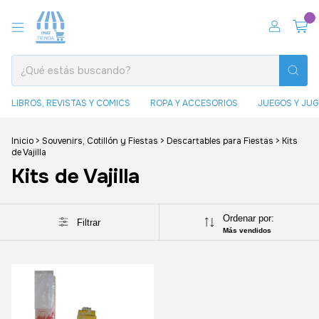
0
LIBROS, REVISTAS Y COMICS
ROPA Y ACCESORIOS
JUEGOS Y JU
Inicio
>
Souvenirs, Cotillón y Fiestas
>
Descartables para Fiestas
>
Kits
de Vajilla
Kits de Vajilla
Ordenar por:
Filtrar
Más vendidos