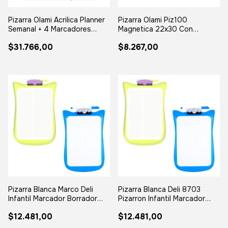
Pizarra Olami Acrilica Planner
Pizarra Olami Piz100
Semanal + 4 Marcadores
Magnetica 22x30 Con
Borra Surtido
Marcador Imanes Marco
$31.766,00
$8.267,00
Surtido
Pizarra Blanca Marco Deli
Pizarra Blanca Deli 8703
Infantil Marcador Borrador
Pizarron Infantil Marcador
Colores
Borrador
$12.481,00
$12.481,00