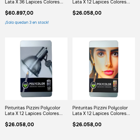
Lata X 36 Lapices Colores
Lata X 12 Lapices Colores
Colores Suritdos
Colores Tradicionales
$60.897,00
$26.058,00
Surtidos
¡Solo quedan
3
en stock!
Pinturitas Pizzini Polycolor
Pinturitas Pizzini Polycolor
Lata X 12 Lapices Colores
Lata X 12 Lapices Colores
Colores Grises Surtidos
Colores Terrosos Surtidos
$26.058,00
$26.058,00