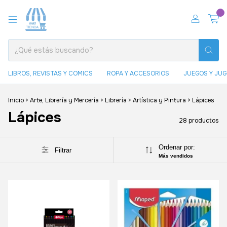
0
LIBROS, REVISTAS Y COMICS
ROPA Y ACCESORIOS
JUEGOS Y JU
Inicio
>
Arte, Librería y Mercería
>
Librería
>
Artística y Pintura
>
Lápices
Lápices
28 productos
Ordenar por:
Filtrar
Más vendidos