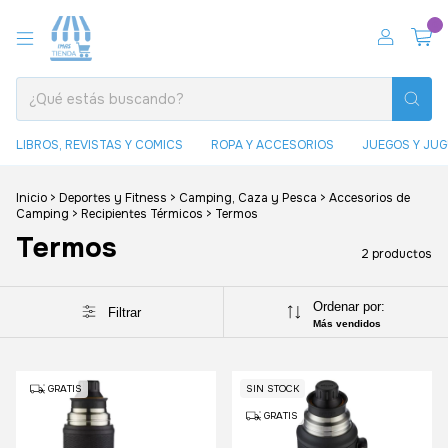
0
LIBROS, REVISTAS Y COMICS
ROPA Y ACCESORIOS
JUEGOS Y JU
Inicio
>
Deportes y Fitness
>
Camping, Caza y Pesca
>
Accesorios de
Camping
>
Recipientes Térmicos
>
Termos
Termos
2 productos
Ordenar por:
Filtrar
Más vendidos
GRATIS
SIN STOCK
GRATIS